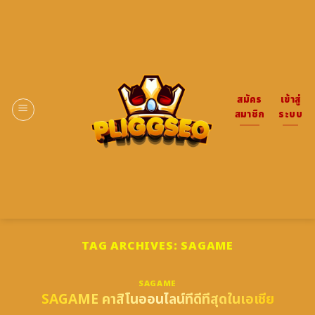
Skip
to
content
สมัคร
เข้าสู่
สมาชิก
ระบบ
TAG ARCHIVES:
SAGAME
SAGAME
SAGAME คาสิโนออนไลน์ที่ดีที่สุดในเอเชีย