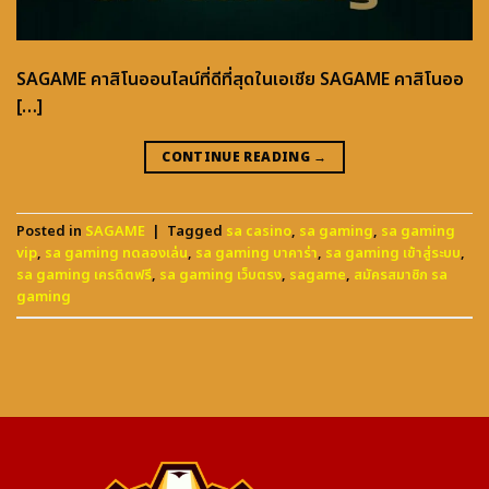
SAGAME คาสิโนออนไลน์ที่ดีที่สุดในเอเชีย SAGAME คาสิโนออ
[…]
CONTINUE READING
→
Posted in
SAGAME
|
Tagged
sa casino
,
sa gaming
,
sa gaming
vip
,
sa gaming ทดลองเล่น
,
sa gaming บาคาร่า
,
sa gaming เข้าสู่ระบบ
,
sa gaming เครดิตฟรี
,
sa gaming เว็บตรง
,
sagame
,
สมัครสมาชิก sa
gaming