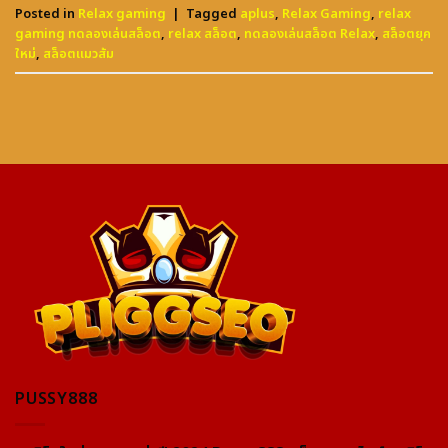
Posted in
Relax gaming
|
Tagged
aplus
,
Relax Gaming
,
relax
gaming ทดลองเล่นสล็อต
,
relax สล็อต
,
ทดลองเล่นสล็อต Relax
,
สล็อตยุค
ใหม่
,
สล็อตแมวส้ม
PUSSY888