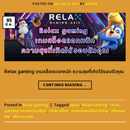
POSTED ON
มิถุนายน 5, 2024
BY
ADMIN
05
มิ.ย.
Relax gaming เกมสล็อตแตกหนัก ความสุขที่เกิดได้รอบตัวคุณ
CONTINUE READING
→
Posted in
Relax gaming
|
Tagged
aplus
,
Relax Gaming
,
relax
gaming ทดลองเล่นสล็อต
,
relax สล็อต
,
ทดลองเล่นสล็อต Relax
,
สล็อตยุค
ใหม่
,
สล็อตแมวส้ม