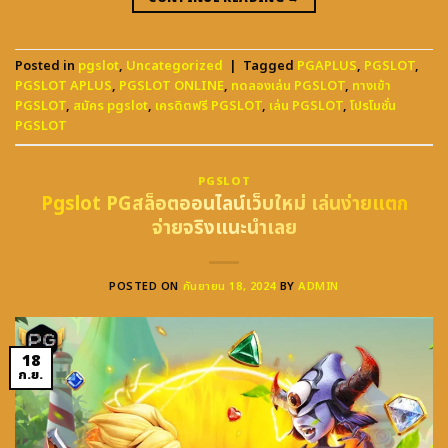
Posted in
pgslot
,
Uncategorized
|
Tagged
PGAPLUS
,
PGSLOT
,
PGSLOT APLUS
,
PGSLOT ONLINE
,
ทดลองเล่น PGSLOT
,
ทางเข้า
PGSLOT
,
สมัคร pgslot
,
เครดิตฟรี PGSLOT
,
เล่น PGSLOT
,
โปรโมชั่น
PGSLOT
PGSLOT
Pgslot PGสล็อตออนไลน์เว็บใหม่ เล่นง่ายแตก
จ่ายจริงแนะนำเลย
POSTED ON
กันยายน 18, 2024
BY
ADMIN
18
ก.ย.