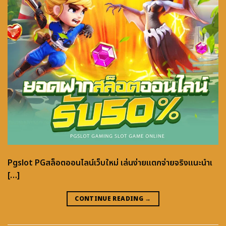
Pgslot PGสล็อตออนไลน์เว็บใหม่ เล่นง่ายแตกจ่ายจริงแนะนำเ
[…]
CONTINUE READING
→