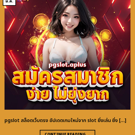
ม.ค.
pgslot สล็อตเว็บตรง อัปเดตเกมใหม่จาก slot ยิ่งเล่น ยิ่ง […]
CONTINUE READING
→