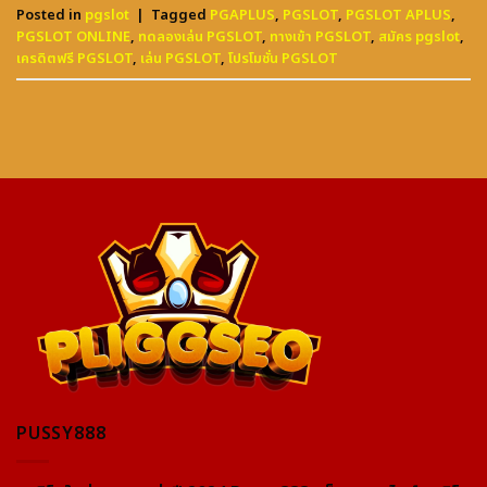
Posted in
pgslot
|
Tagged
PGAPLUS
,
PGSLOT
,
PGSLOT APLUS
,
PGSLOT ONLINE
,
ทดลองเล่น PGSLOT
,
ทางเข้า PGSLOT
,
สมัคร pgslot
,
เครดิตฟรี PGSLOT
,
เล่น PGSLOT
,
โปรโมชั่น PGSLOT
PUSSY888