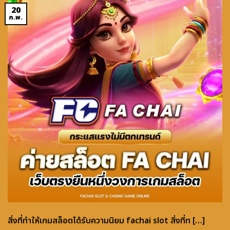
20
ก.พ.
สิ่งที่ทำให้เกมสล็อตได้รับความนิยม fachai slot สิ่งที่ท […]