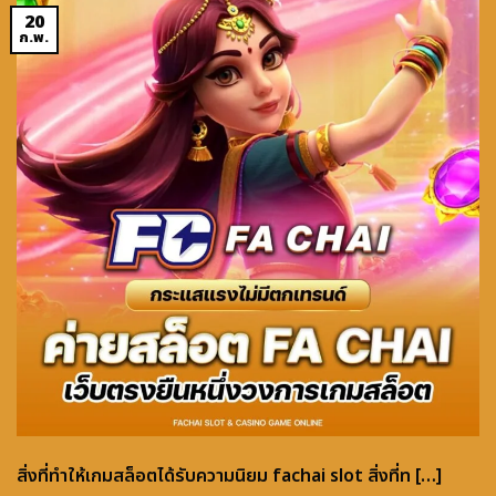
20
ก.พ.
สิ่งที่ทำให้เกมสล็อตได้รับความนิยม fachai slot สิ่งที่ท […]