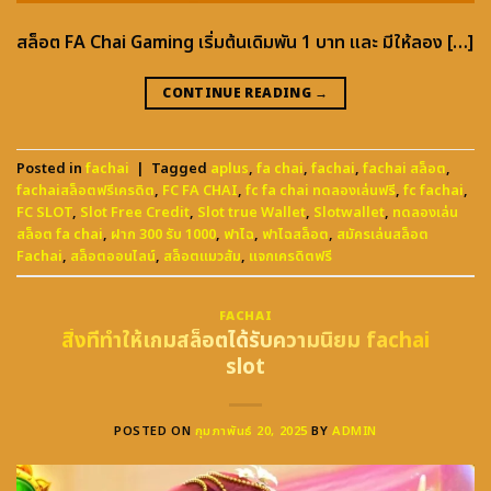
สล็อต FA Chai Gaming เริ่มต้นเดิมพัน 1 บาท และ มีให้ลอง […]
CONTINUE READING
→
Posted in
fachai
|
Tagged
aplus
,
fa chai
,
fachai
,
fachai สล็อต
,
fachaiสล็อตฟรีเครดิต
,
FC FA CHAI
,
fc fa chai ทดลองเล่นฟรี
,
fc fachai
,
FC SLOT
,
Slot Free Credit
,
Slot true Wallet
,
Slotwallet
,
ทดลองเล่น
สล็อต fa chai
,
ฝาก 300 รับ 1000
,
ฟาไฉ
,
ฟาไฉสล็อต
,
สมัครเล่นสล็อต
Fachai
,
สล็อตออนไลน์
,
สล็อตแมวส้ม
,
แจกเครดิตฟรี
FACHAI
สิ่งที่ทำให้เกมสล็อตได้รับความนิยม fachai
slot
POSTED ON
กุมภาพันธ์ 20, 2025
BY
ADMIN