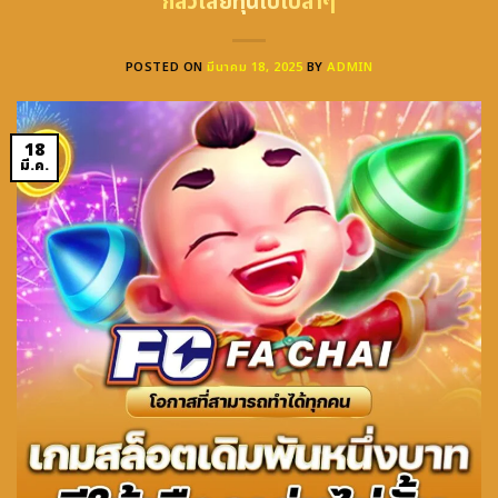
กลัวเสียทุนไปเปล่าๆ
POSTED ON
มีนาคม 18, 2025
BY
ADMIN
18
มี.ค.