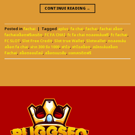
CONTINUE READING
→
Posted in
fachai
|
Tagged
aplus
,
fa chai
,
fachai
,
fachai สล็อต
,
fachaiสล็อตฟรีเครดิต
,
FC FA CHAI
,
fc fa chai ทดลองเล่นฟรี
,
fc fachai
,
FC SLOT
,
Slot Free Credit
,
Slot true Wallet
,
Slotwallet
,
ทดลองเล่น
สล็อต fa chai
,
ฝาก 300 รับ 1000
,
ฟาไฉ
,
ฟาไฉสล็อต
,
สมัครเล่นสล็อต
Fachai
,
สล็อตออนไลน์
,
สล็อตแมวส้ม
,
แจกเครดิตฟรี