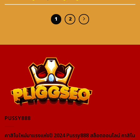
1
2
PUSSY888
คาสิโนใหม่มาแรงแห่งปี 2024 Pussy888 สล็อตออนไลน์ คาสิโน