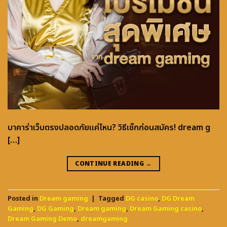
บาคาร่าเว็บตรงปลอดภัยแค่ไหน? วิธีเช็กก่อนสมัคร! dream g
[…]
CONTINUE READING
→
Posted in
Dream gaming
|
Tagged
DG casino
,
DG Dream
Gaming
,
DG Gaming
,
Dream gaming
,
Dream Gaming casino
,
Dream Gaming Demo
,
dreamgaming