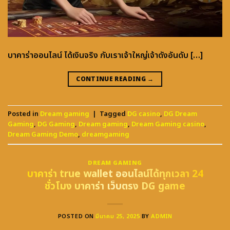
บาคาร่าออนไลน์ ได้เงินจริง กับเราเจ้าใหญ่เจ้าดังอันดับ […]
CONTINUE READING
→
Posted in
Dream gaming
|
Tagged
DG casino
,
DG Dream
Gaming
,
DG Gaming
,
Dream gaming
,
Dream Gaming casino
,
Dream Gaming Demo
,
dreamgaming
DREAM GAMING
บาคาร่า true wallet ออนไลน์ได้ทุกเวลา 24
ชั่วโมง บาคาร่า เว็บตรง DG game
POSTED ON
มีนาคม 25, 2025
BY
ADMIN