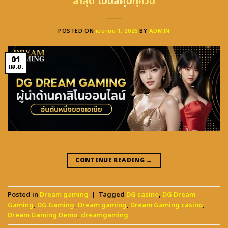
ล่าสุด โบนัสคุ้มทุกวัน
POSTED ON
เมษายน 1, 2026
BY
ADMIN
01
เม.ย.
CONTINUE READING
→
Posted in
Dream gaming
|
Tagged
DG casino
,
DG Dream
Gaming
,
DG Gaming
,
Dream gaming
,
Dream Gaming casino
,
Dream Gaming Demo
,
dreamgaming