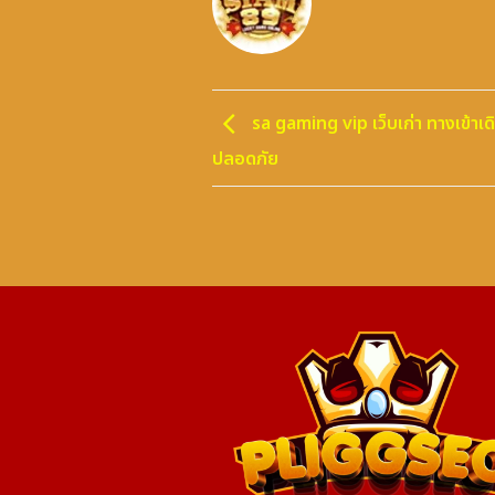
sa gaming vip เว็บเก่า ทางเข้าเด
ปลอดภัย