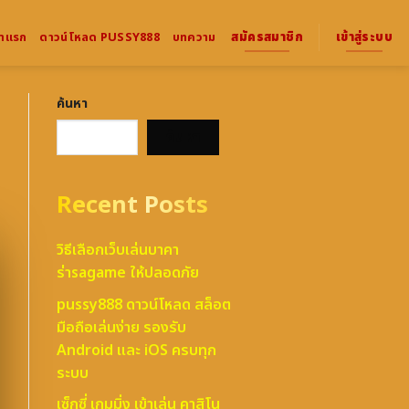
สมัครสมาชิก
เข้าสู่ระบบ
้าแรก
ดาวน์โหลด PUSSY888
บทความ
ค้นหา
ค้นหา
Recent Posts
วิธีเลือกเว็บเล่นบาคา
ร่าsagame ให้ปลอดภัย
pussy888 ดาวน์โหลด สล็อต
มือถือเล่นง่าย รองรับ
Android และ iOS ครบทุก
ระบบ
เซ็กซี่ เกมมิ่ง เข้าเล่น คาสิโน