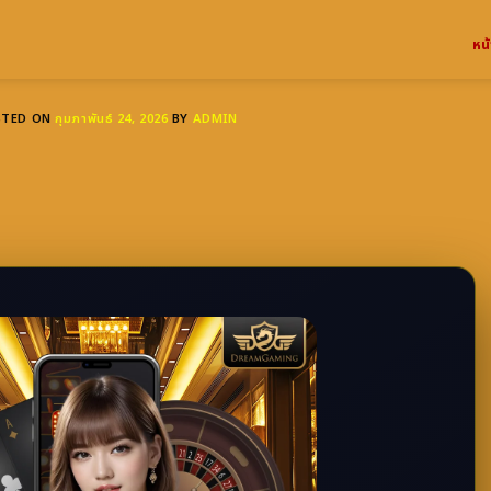
หน
STED ON
กุมภาพันธ์ 24, 2026
BY
ADMIN