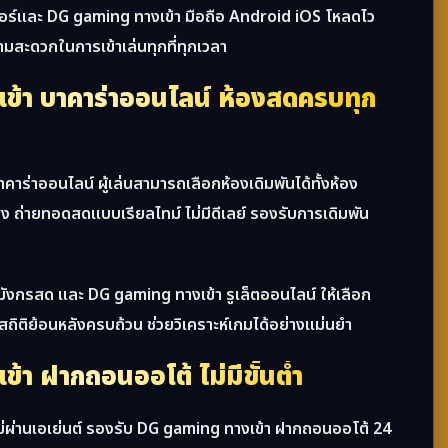
ตอร์และ DG gaming ทางเข้า มือถือ Android iOS โหลดไว
ามสะดวกในการเข้าเล่นทุกที่ทุกเวลา
้า บาคาร่าออนไลน์ ห้องสดครบทุก
าคาร่าออนไลน์ ผู้เล่นสามารถเลือกห้องเดิมพันได้ทั้งห้อง
ง ถ่ายทอดสดแบบเรียลไทม์ ไม่มีดีเลย์ รองรับการเดิมพัน
มังกรสด และ DG gaming ทางเข้า รูเล็ตออนไลน์ ให้เลือก
ิติย้อนหลังครบถ้วน ช่วยวิเคราะห์เกมได้อย่างแม่นยำ
า ฝากถอนออโต้ ไม่มีขั้นต่ำ
่ผ่านเอเย่นต์ รองรับ DG gaming ทางเข้า ฝากถอนออโต้ 24