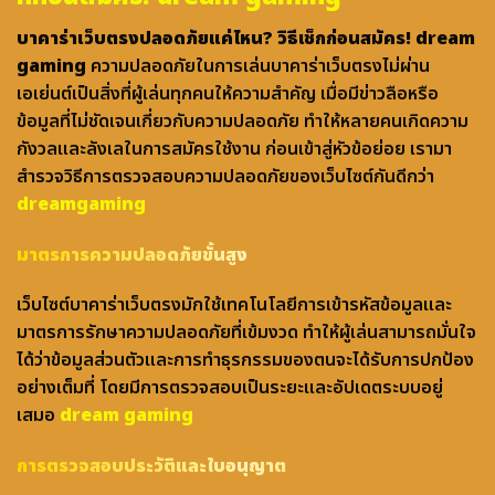
บาคาร่าเว็บตรงปลอดภัยแค่ไหน? วิธีเช็กก่อนสมัคร! dream
gaming
ความปลอดภัยในการเล่นบาคาร่าเว็บตรงไม่ผ่าน
เอเย่นต์เป็นสิ่งที่ผู้เล่นทุกคนให้ความสำคัญ เมื่อมีข่าวลือหรือ
ข้อมูลที่ไม่ชัดเจนเกี่ยวกับความปลอดภัย ทำให้หลายคนเกิดความ
กังวลและลังเลในการสมัครใช้งาน ก่อนเข้าสู่หัวข้อย่อย เรามา
สำรวจวิธีการตรวจสอบความปลอดภัยของเว็บไซต์กันดีกว่า
dreamgaming
มาตรการความปลอดภัยขั้นสูง
เว็บไซต์บาคาร่าเว็บตรงมักใช้เทคโนโลยีการเข้ารหัสข้อมูลและ
มาตรการรักษาความปลอดภัยที่เข้มงวด ทำให้ผู้เล่นสามารถมั่นใจ
ได้ว่าข้อมูลส่วนตัวและการทำธุรกรรมของตนจะได้รับการปกป้อง
อย่างเต็มที่ โดยมีการตรวจสอบเป็นระยะและอัปเดตระบบอยู่
เสมอ
dream gaming
การตรวจสอบประวัติและใบอนุญาต