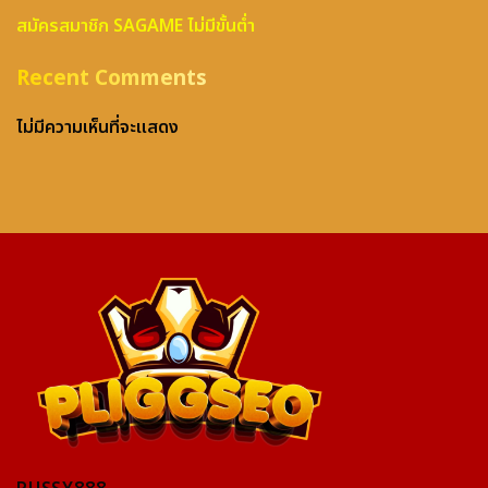
สมัครสมาชิก SAGAME ไม่มีขั้นต่ำ
Recent Comments
ไม่มีความเห็นที่จะแสดง