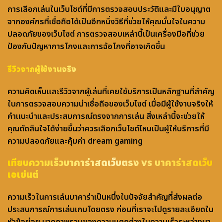
การเลือกเล่นในเว็บไซต์ที่มีการตรวจสอบประวัติและมีใบอนุญาต
จากองค์กรที่เชื่อถือได้เป็นอีกหนึ่งวิธีที่ช่วยให้คุณมั่นใจในความ
ปลอดภัยของเว็บไซต์ การตรวจสอบเหล่านี้เป็นเครื่องมือที่ช่วย
ป้องกันปัญหาการโกงและการฉ้อโกงที่อาจเกิดขึ้น
รีวิวจากผู้ใช้งานจริง
ความคิดเห็นและรีวิวจากผู้เล่นที่เคยใช้บริการเป็นหลักฐานที่สำคัญ
ในการตรวจสอบความน่าเชื่อถือของเว็บไซต์ เมื่อมีผู้ใช้งานจริงให้
คำแนะนำและประสบการณ์ตรงจากการเล่น สิ่งเหล่านี้จะช่วยให้
คุณตัดสินใจได้ง่ายขึ้นว่าควรเลือกเว็บไซต์ไหนเป็นผู้ให้บริการที่มี
ความปลอดภัยและคุ้มค่า dream gaming
เทียบความเร็วบาคาร่าสดเว็บตรง vs บาคาร่าสดเว็บ
เอเย่นต์
ความเร็วในการเล่นบาคาร่าเป็นหนึ่งในปัจจัยสำคัญที่ส่งผลต่อ
ประสบการณ์การเล่นเกมโดยตรง ก่อนที่เราจะไปดูรายละเอียดใน