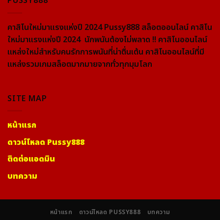
PUSSY888
คาสิโนใหม่มาแรงแห่งปี 2024 Pussy888 สล็อตออนไลน์ คาสิโน
ใหม่มาแรงแห่งปี 2024 นักพนันต้องไม่พลาด !! คาสิโนออนไลน์
แหล่งใหม่สำหรับคนรักการพนันที่น่าตื่นเต้น คาสิโนออนไลน์ที่มี
แหล่งรวมเกมสล็อตมากมายจากทั่วทุกมุมโลก
SITE MAP
หน้าแรก
ดาวน์โหลด Pussy888
ติดต่อแอดมิน
บทความ
หน้าแรก
ดาวน์โหลด PUSSY888
บทความ