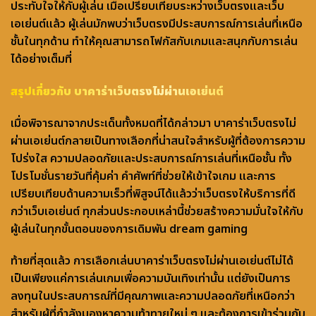
ประทับใจให้กับผู้เล่น เมื่อเปรียบเทียบระหว่างเว็บตรงและเว็บ
เอเย่นต์แล้ว ผู้เล่นมักพบว่าเว็บตรงมีประสบการณ์การเล่นที่เหนือ
ชั้นในทุกด้าน ทำให้คุณสามารถโฟกัสกับเกมและสนุกกับการเล่น
ได้อย่างเต็มที่
สรุปเกี่ยวกับ บาคาร่าเว็บตรงไม่ผ่านเอเย่นต์
เมื่อพิจารณาจากประเด็นทั้งหมดที่ได้กล่าวมา บาคาร่าเว็บตรงไม่
ผ่านเอเย่นต์กลายเป็นทางเลือกที่น่าสนใจสำหรับผู้ที่ต้องการความ
โปร่งใส ความปลอดภัยและประสบการณ์การเล่นที่เหนือชั้น ทั้ง
โปรโมชั่นรายวันที่คุ้มค่า คำศัพท์ที่ช่วยให้เข้าใจเกม และการ
เปรียบเทียบด้านความเร็วที่พิสูจน์ได้แล้วว่าเว็บตรงให้บริการที่ดี
กว่าเว็บเอเย่นต์ ทุกส่วนประกอบเหล่านี้ช่วยสร้างความมั่นใจให้กับ
ผู้เล่นในทุกขั้นตอนของการเดิมพัน dream gaming
ท้ายที่สุดแล้ว การเลือกเล่นบาคาร่าเว็บตรงไม่ผ่านเอเย่นต์ไม่ได้
เป็นเพียงแค่การเล่นเกมเพื่อความบันเทิงเท่านั้น แต่ยังเป็นการ
ลงทุนในประสบการณ์ที่มีคุณภาพและความปลอดภัยที่เหนือกว่า
สำหรับผู้ที่กำลังมองหาความท้าทายใหม่ ๆ และต้องการเข้าร่วมกับ