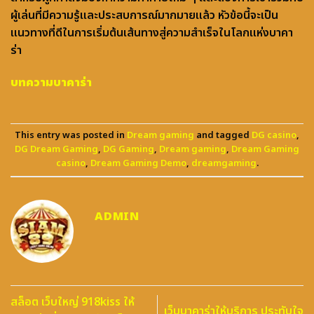
ผู้เล่นที่มีความรู้และประสบการณ์มากมายแล้ว หัวข้อนี้จะเป็น
แนวทางที่ดีในการเริ่มต้นเส้นทางสู่ความสำเร็จในโลกแห่งบาคา
ร่า
บทความบาคาร่า
This entry was posted in
Dream gaming
and tagged
DG casino
,
DG Dream Gaming
,
DG Gaming
,
Dream gaming
,
Dream Gaming
casino
,
Dream Gaming Demo
,
dreamgaming
.
ADMIN
สล็อต เว็บใหญ่ 918kiss ให้
เว็บบาคาร่าให้บริการ ประทับใจ