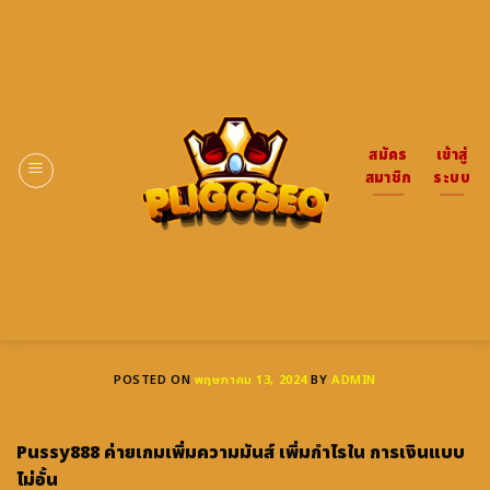
Skip
to
content
สมัคร
เข้าสู่
สมาชิก
ระบบ
POSTED ON
พฤษภาคม 13, 2024
BY
ADMIN
Pussy888 ค่ายเกมเพิ่มความมันส์ เพิ่มกำไรใน การเงินแบบ
ไม่อั้น