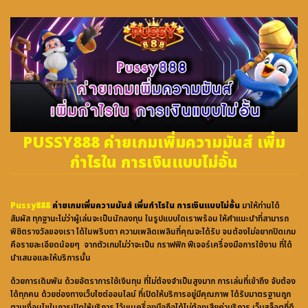
PUSSY888 ค่ายเกมเพิ่มความมันส์ เพิ่ม
กำไรใน การเงินแบบไม่อั้น
Pussy888
ค่ายเกมเพิ่มความมันส์ เพิ่มกำไรใน การเงินแบบไม่อั้น
มาให้ท่านได้
สัมผัส ทุกฐานะไม่ว่าผู้เล่นจะเป็นนักลงทุน ในรูปแบบใดเราพร้อม ให้คำแนะนำที่สามารถ
พิชิตรางวัลของเรา ได้ในพริบตา ความเพลิดเพลินที่คุณจะได้รับ จนต้องไม่อยากปิดเกม
คือรายละเอียดน้อยๆ จากตัวเกมไม่ว่าจะเป็น กราฟฟิก ฟีเจอร์เครื่องมือการใช้งาน ที่ได้
นำเสนอและให้บริการนั้น
ด้วยการเดิมพัน ด้วยอัตราการใช้เงินทุน ที่ไม่ต้องจำเป็นสูงมาก การเล่นที่เข้าถึง จับต้อง
ได้ทุกคน ด้วยช่องทางเว็บไซต์ออนไลน์ ที่เปิดให้บริการอยู่มีคุณภาพ ได้รับมาตรฐานถูก
ตามเงื่อนไขในการเปิดให้บริการ ไว้บนเครื่องมือถือได้ไม่ต้องเสียค่าบริการ เว็บสล็อตที่ดี