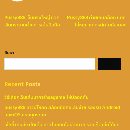
Pussy888 เว็บตรงใหญ่ แจก
Pussy888 ค่ายเกมสล็อต แตก
เงินกระจายผ่านการเล่นมือถือ
ไม่หยุด แตกหนักโบนัสเยอะ
ค้นหา
ค้นหา
Recent Posts
วิธีเลือกเว็บเล่นบาคาร่าsagame ให้ปลอดภัย
pussy888 ดาวน์โหลด สล็อตมือถือเล่นง่าย รองรับ Android
และ iOS ครบทุกระบบ
เซ็กซี่ เกมมิ่ง เข้าเล่น คาสิโนออนไลน์สะดวก รวดเร็ว เล่นได้ทุก