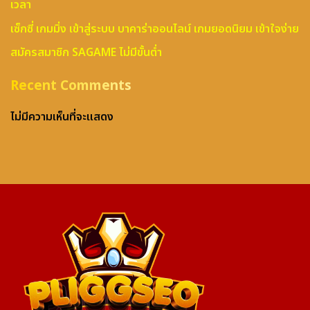
เวลา
เซ็กซี่ เกมมิ่ง เข้าสู่ระบบ บาคาร่าออนไลน์ เกมยอดนิยม เข้าใจง่าย
สมัครสมาชิก SAGAME ไม่มีขั้นต่ำ
Recent Comments
ไม่มีความเห็นที่จะแสดง