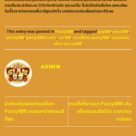
งานเป็นประจำกับระบบ IOS/Andriods ทุกเวอร์ชั่น ก็เล่นได้อย่างลื่นไหล ลงทะเบียน
วันนี้รับรางวัลจากเกมที่เรามีสูตรสำเร็จ เทคนิคการเล่นสล็อตค่ายเราได้เลย
This entry was posted in
Pussy888
and tagged
psy888
,
puss888
,
pussy888
,
pussy888 ทางเข้า
,
scr888
,
ดาวน์โหลด pussy888
,
ทดลองเล่น
สล็อต pussy888
.
ADMIN
มือใหม่ทุนน้อยค่ายสล็อต
สามสิ่งที่มาบอก Pussy888 เล่น
Pussy888 เกมแตกง่ายถอนดี
สล็อตแบบมือโปร แตกบ่อย
ที่สุด
แน่นอน