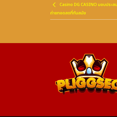
Casino DG CASINO มอบประสบก
ถ่ายทอดสดที่ทันสมัย