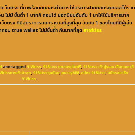
ร สล็อตเว็บตรง ที่มาพร้อมกับอิสระในการใช้บริการฝากถอนระบบออโต้รวม
ม่มี ขั้นต่ำ 1 บาทก็ ถอนได้ ยอดนิยมอันดับ 1 มาให้ใช้บริการมาก
ว็บตรง ที่มีอัตราการแตกรางวัลที่สูงที่สุด อันดับ 1 ของไทยที่มีผู้เล่น
กถอน true wallet ไม่มีขั้นต่ํา กันมากที่สุด
918kiss
d
and tagged
918kiss
,
918kiss ทดลองเล่นฟรี
,
918kiss เข้าสู่ระบบ เป็นเกมคาสิ
8kissทางเข้าล่าสุด
,
918kissทุนน้อย
,
pussy888
,
สมัคร 918kiss
,
สมัครสมาชิก
918kiss
.