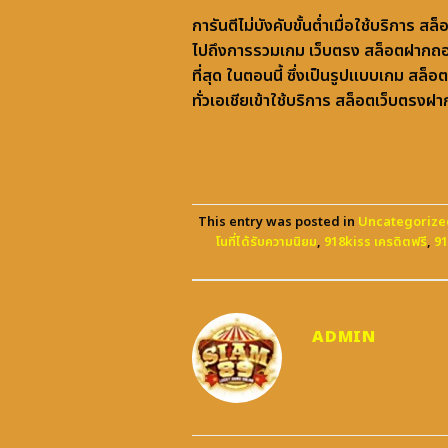
การันตีไม่บังคับขั้นต่ำเมื่อใช้บริกา
ไปถึงการรวมเกม เว็บตรง สล็อตฝากถอน ไ
ที่สุด ในตอนนี้ ซึ่งเป็นรูปแบบเกม สล็อตเ
ทั่วเอเชียเข้าใช้บริการ สล็อตเว็บตรงฝา
This entry was posted in
Uncategorize
โนที่ได้รับความนิยม
,
918kiss เครดิตฟรี
,
91
ADMIN