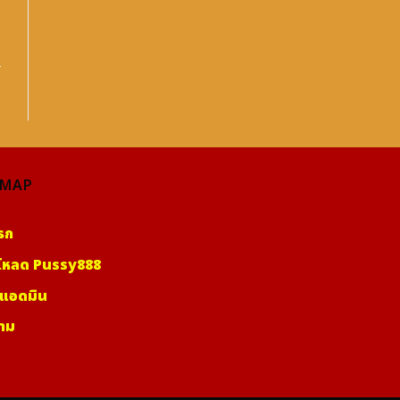
ง
 MAP
รก
โหลด Pussy888
อแอดมิน
าม